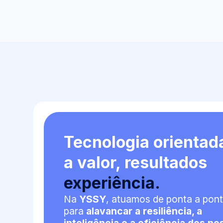
Tecnologia orientad
a valor, resultados
experiência.
Na
YSSY
, atuamos de ponta a pon
para
alavancar a resiliência, a