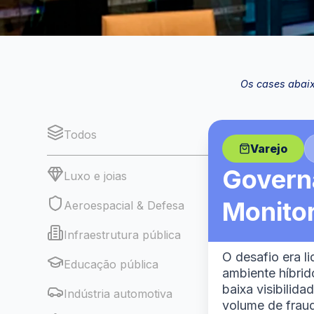
Os cases abaix
Todos
Varejo
Governa
Luxo e joias
Monito
Aeroespacial & Defesa
Infraestrutura pública
O desafio era l
Educação pública
ambiente híbrid
baixa visibilidad
Indústria automotiva
volume de fraud