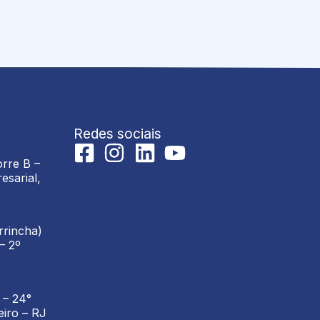
Redes sociais
rre B –
esarial,
rrincha)
– 2º
 – 24°
eiro – RJ