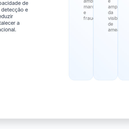
ambiente,
e
pacidade de
marcas
ampliaçã
 detecção e
e
da
eduzir
fraudes
visibilidad
talecer a
de
acional.
ameaças