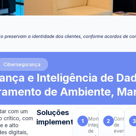
o preservam a identidade dos clientes, conforme acordos de con
Cibersegurança
nça e Inteligência de Da
ramento de Ambiente, Mar
idar com um
Soluções
o crítico, com
Monitoramento
Correlaç
implementadas
integrado
de
e e alto
de
eventos
es digitais,