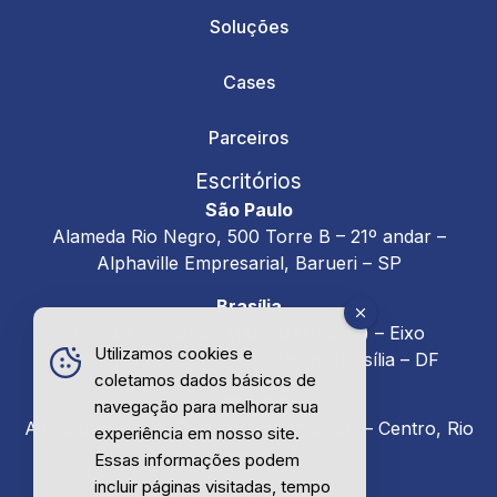
Soluções
Cases
Parceiros
Escritórios
São Paulo
Alameda Rio Negro, 500 Torre B – 21º andar –
Alphaville Empresarial, Barueri – SP
Brasília
Estádio Nacional (Mané Garrincha) – Eixo
Utilizamos cookies e
Monumental SRPN – 2º Andar, Brasília – DF
coletamos dados básicos de
Rio de Janeiro
navegação para melhorar sua
Av. República do Chile, 230 – 24° andar – Centro, Rio
experiência em nosso site.
de Janeiro – RJ
Essas informações podem
incluir páginas visitadas, tempo